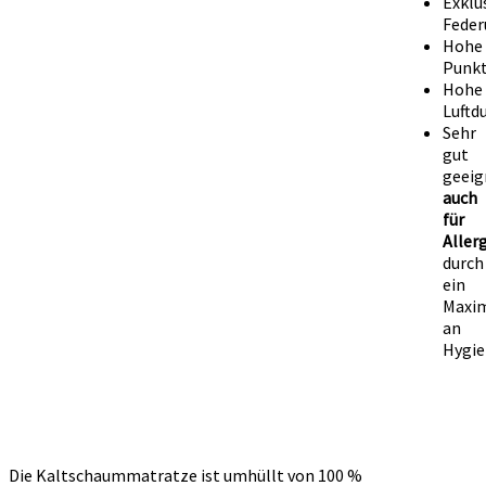
Exklu
Feder
Hohe
Punkt
Hohe
Luftd
Sehr
gut
geeig
auch
für
Aller
durch
ein
Maxi
an
Hygie
Die Kaltschaummatratze ist umhüllt von 100 %